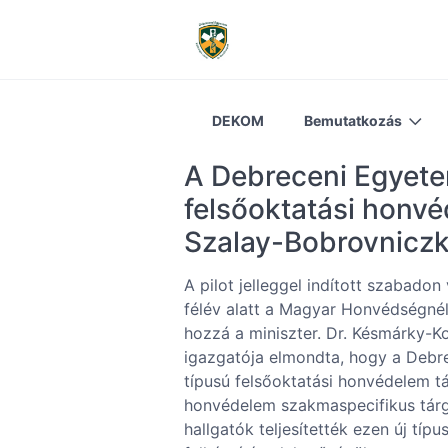
DEKOM
Bemutatkozás
A Debreceni Egyetem
felsőoktatási honvé
Szalay-Bobrovniczky
A pilot jelleggel indított szabado
félév alatt a Magyar Honvédségnél
hozzá a miniszter. Dr. Késmárky-K
igazgatója elmondta, hogy a Debre
típusú felsőoktatási honvédelem tár
honvédelem szakmaspecifikus tárgy 
hallgatók teljesítették ezen új típ