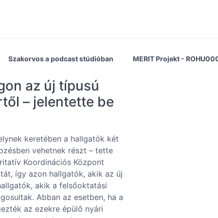
Szakorvos a podcast stúdióban
MERIT Projekt - ROHU00
on az új típusú
ől – jelentette be
elynek keretében a hallgatók két
pzésben vehetnek részt – tette
ritatív Koordinációs Központ
, így azon hallgatók, akik az új
allgatók, akik a felsőoktatási
ogosultak. Abban az esetben, ha a
égezték az ezekre épülő nyári