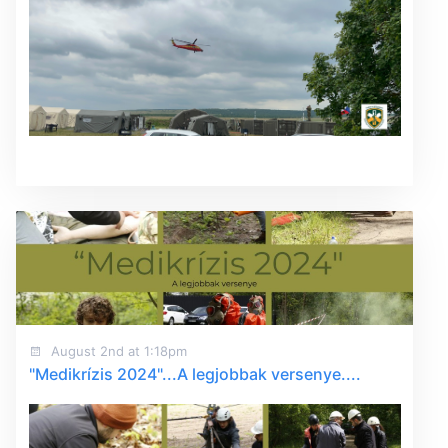
August 2nd at 1:18pm
"Medikrízis 2024"...A legjobbak versenye....