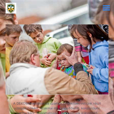
A DEKOM alapítása óta számos projektben vettünk részt
szolgáltatóként, szakmai megvalósítóként, konzorciumi
partnerként. Folyamatosan részt veszünk különböző