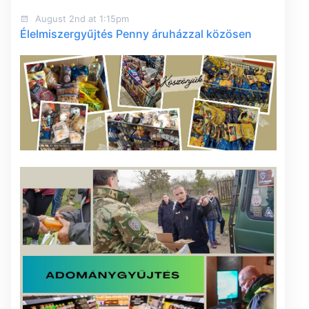
August 2nd at 1:15pm
Élelmiszergyűjtés Penny áruházzal közösen