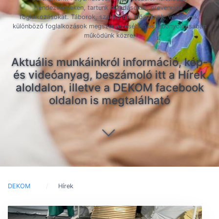
rendezvényeken, tartunk előadásokat, prevenciós
foglalkozásokat. Táborok, szakkörök, előadások, versenyek,
különböző foglalkozások megszervezésében és lebonyolításában
működünk közre.
Aktuális munkáinkról információ, kép-
és videóanyag, beszámoló itt a Hírek
aloldalon, illetve a DEKOM facebook
oldalon is megtalálható
DEKOM
Hírek